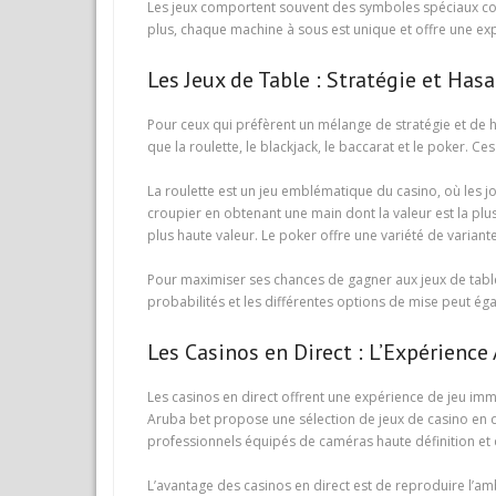
Les jeux comportent souvent des symboles spéciaux comm
plus, chaque machine à sous est unique et offre une ex
Les Jeux de Table : Stratégie et Hasa
Pour ceux qui préfèrent un mélange de stratégie et de h
que la roulette, le blackjack, le baccarat et le poker. C
La roulette est un jeu emblématique du casino, où les jou
croupier en obtenant une main dont la valeur est la plu
plus haute valeur. Le poker offre une variété de variant
Pour maximiser ses chances de gagner aux jeux de table
probabilités et les différentes options de mise peut ég
Les Casinos en Direct : L’Expérienc
Les casinos en direct offrent une expérience de jeu imm
Aruba bet propose une sélection de jeux de casino en dire
professionnels équipés de caméras haute définition et
L’avantage des casinos en direct est de reproduire l’amb