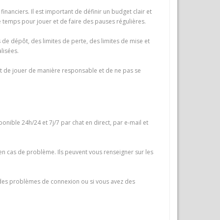
nanciers. Il est important de définir un budget clair et
e temps pour jouer et de faire des pauses régulières.
 de dépôt, des limites de perte, des limites de mise et
lisées.
nt de jouer de manière responsable et de ne pas se
onible 24h/24 et 7j/7 par chat en direct, par e-mail et
en cas de problème. Ils peuvent vous renseigner sur les
z des problèmes de connexion ou si vous avez des