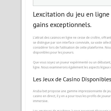
Lexcitation du jeu en ligne
gains exceptionnels.
L’attrait des casinos en ligne ne cesse de croître, offr
se distingue par son interface conviviale, sa vaste séle
considérer lors de l’utilisation de cette plateforme. N
disponibles pour les joueurs.
Que vous soyez un joueur expérimenté ou un débutant, 
ligne. Nous examinerons également les aspects légaux e
Les Jeux de Casino Disponible
Aruba bet propose une gamme impressionnante de jeux p
casino en direct, il y en a pour tous les profils de jou
immersive.
Les amateurs de machines à sous pourront découvrir une s