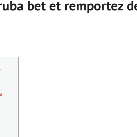
ruba bet et remportez d
e
nt