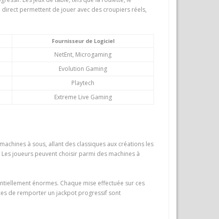
 direct permettent de jouer avec des croupiers réels,
Fournisseur de Logiciel
NetEnt, Microgaming
Evolution Gaming
Playtech
Extreme Live Gaming
machines à sous, allant des classiques aux créations les
s. Les joueurs peuvent choisir parmi des machines à
tentiellement énormes. Chaque mise effectuée sur ces
ces de remporter un jackpot progressif sont