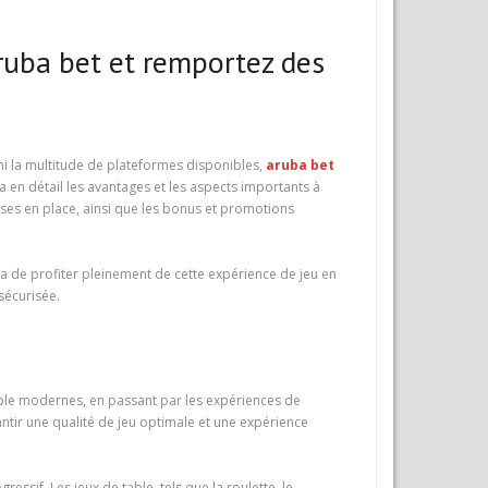
aruba bet et remportez des
armi la multitude de plateformes disponibles,
aruba bet
a en détail les avantages et les aspects importants à
ises en place, ainsi que les bonus et promotions
 de profiter pleinement de cette expérience de jeu en
sécurisée.
ble modernes, en passant par les expériences de
antir une qualité de jeu optimale et une expérience
ssif. Les jeux de table, tels que la roulette, le