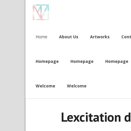
Home
About Us
Artworks
Con
Homepage
Homepage
Homepage
Welcome
Welcome
Lexcitation 