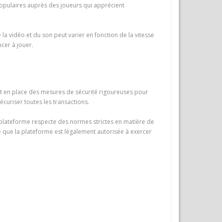
 populaires auprès des joueurs qui apprécient
la vidéo et du son peut varier en fonction de la vitesse
cer à jouer.
 met en place des mesures de sécurité rigoureuses pour
écuriser toutes les transactions.
a plateforme respecte des normes strictes en matière de
sure que la plateforme est légalement autorisée à exercer