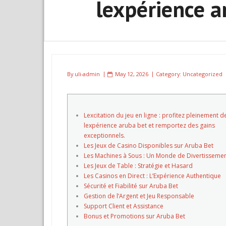
lexpérience a
By
uli-admin
May 12, 2026
Category:
Uncategorized
Lexcitation du jeu en ligne : profitez pleinement d
lexpérience aruba bet et remportez des gains
exceptionnels.
Les Jeux de Casino Disponibles sur Aruba Bet
Les Machines à Sous : Un Monde de Divertisseme
Les Jeux de Table : Stratégie et Hasard
Les Casinos en Direct : L’Expérience Authentique
Sécurité et Fiabilité sur Aruba Bet
Gestion de l’Argent et Jeu Responsable
Support Client et Assistance
Bonus et Promotions sur Aruba Bet